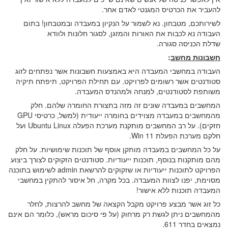
להעביר את הכרטיס המגנטי לאדם אחר.
לשירותכם, מטבחון. נא לשמור על הנקיון במעבדה ובמטבחון! בתום
העבודה נא לכבות את האורות והמזגן, לסגור חלונות ולוודא
שדלת הכניסה סגורה.
חשבונות מחשב
:
העבודה במחשבי המעבדה היא באמצעות חשבונות אשר נפתחים לזוג
סטודנטים אשר רשומים לפרויקט. עם תחילת הפרויקט, תיפתח תיקיה
משותפת לסטודנטים, למנחה ולמהנדס המעבדה.
המחשבים במעבדה שונים זה מזה בתצורת החומרה שלהם. חלק
מהמחשבים במעבדה מצוידים בחומרה ייעודית (למשל, כרטיסי GPU
חזקים). על רב המחשבים מותקנת מערכת הפעלה Ubuntu Linux ועל
חלקם מערכת הפעלת Win 11.
על כל המחשבים במעבדה מותקן אוסף של תוכנות שימושיות. על חלק
מהם מותקנות בנוסף, תוכנות ייעודיות. סטודנטים הזקוקים לצורך ביצוע
הפרויקט לתוכנות ייעודיות או שזקוקים להרשאת admin לשימוש בתוכנה
מסוימת, יפנו לצוות המעבדה. בכל מקרה, חל איסור להתקין במחשבי
המעבדה תוכנות ללא אישור!
כל זוג אשר מבצע פרויקט מקבל הקצאה של מחשב להרצות, לחלר
מהמחשבים ניתן לגשת רק מרחוק (על פי סיכום מראש), כלומר הם אינם
נמצאים בחדר 611.