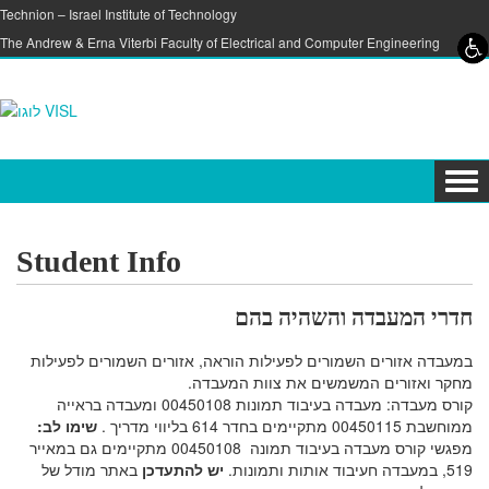
Skip to content
Skip to navigation
Technion – Israel Institute of Technology
The Andrew & Erna Viterbi Faculty of Electrical and Computer Engineering
Tog
navi
Student Info
חדרי המעבדה והשהיה בהם
במעבדה אזורים השמורים לפעילות הוראה, אזורים השמורים לפעילות
מחקר ואזורים המשמשים את צוות המעבדה.
קורס מעבדה: מעבדה בעיבוד תמונות 00450108 ומעבדה בראייה
ממוחשבת 00450115 מתקיימים בחדר 614 בליווי מדריך .
שימו לב:
מפגשי קורס מעבדה בעיבוד תמונה 00450108 מתקיימים גם במאייר
519, במעבדה חעיבוד אותות ותמונות.
יש להתעדכן
באתר מודל של